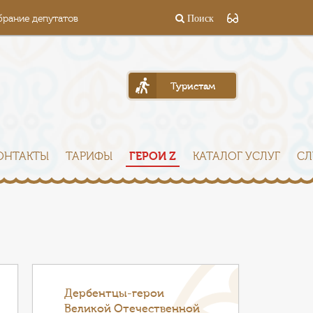
брание депутатов
Поиск
Туристам
ОНТАКТЫ
ТАРИФЫ
ГЕРОИ Z
КАТАЛОГ УСЛУГ
СЛ
Дербентцы-герои
Великой Отечественной