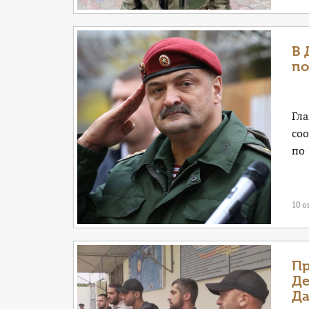
В 
по
Гла
со
по 
10 о
Пр
Де
Да