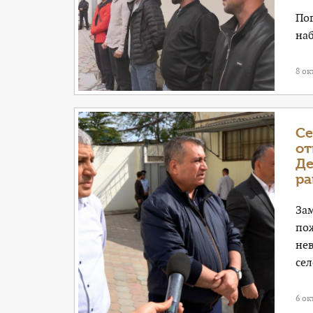
Пог
на
8 ок
Се
от
Де
ра
За
по
не
сел
6 ок