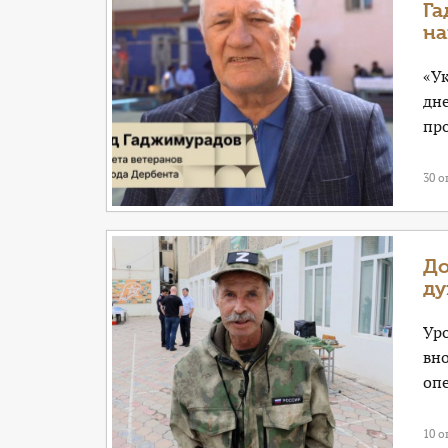
Га
на
«У
дне
пр
30 о
До
ду
Ур
вн
оп
10 о