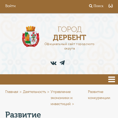
Войти
Поиск
ГОРОД
ГЛАВА
ГОРОД
ДЕРБЕНТ
АДМИНИСТРАЦИЯ
Официальный сайт городского
округа
ДЕЯТЕЛЬНОСТЬ
ДОКУМЕНТЫ
ВАКАНСИИ
ПРЕСС-ЦЕНТР
Главная
Деятельность
Управление
Развитие
экономики и
конкуренции
инвестиций
ТУРИСТАМ
Развитие