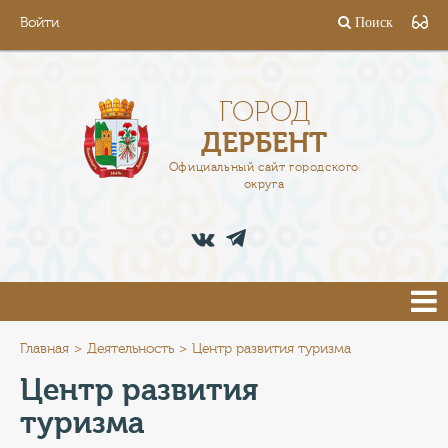
Войти
Поиск
ГОРОД
ГЛАВА
ГОРОД
ДЕРБЕНТ
АДМИНИСТРАЦИЯ
Официальный сайт городского
округа
ДЕЯТЕЛЬНОСТЬ
ДОКУМЕНТЫ
ВАКАНСИИ
ПРЕСС-ЦЕНТР
Главная
Деятельность
Центр развития туризма
Центр развития
ТУРИСТАМ
туризма