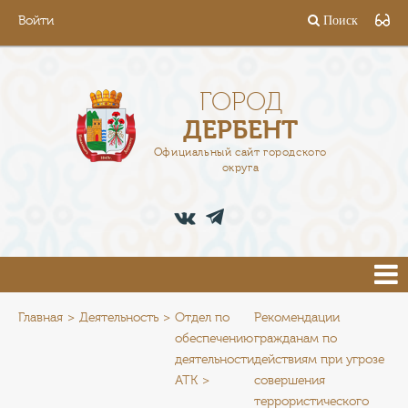
Войти
Поиск
ГОРОД
ГЛАВА
ГОРОД
ДЕРБЕНТ
АДМИНИСТРАЦИЯ
Официальный сайт городского
округа
ДЕЯТЕЛЬНОСТЬ
ДОКУМЕНТЫ
ВАКАНСИИ
ПРЕСС-ЦЕНТР
Главная
Деятельность
Отдел по
Рекомендации
обеспечению
гражданам по
деятельности
действиям при угрозе
ТУРИСТАМ
АТК
совершения
террористического