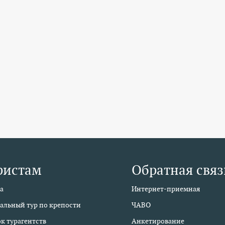
ристам
Обратная связ
а
Интернет-приемная
альный тур по крепости
ЧАВО
к турагентств
Анкетирование